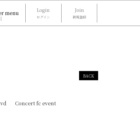
Login
Join
r menu
ログイン
新規登録
Streaming
Today’s Quote
BACK
dvd
Concert fc event