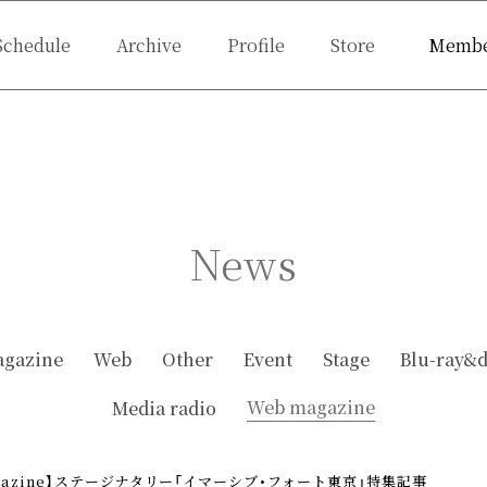
Schedule
Archive
Profile
Store
Membe
shot
Ticket
Q&A
Birthday Mail
Live 
News
gazine
Web
Other
Event
Stage
Blu-ray&
Web magazine
Media radio
agazine】ステージナタリー「イマーシブ・フォート東京」特集記事