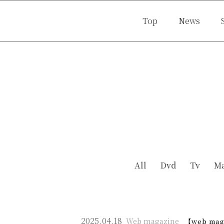
Top
News
Movie
Portrait
Off 
All
Dvd
Tv
Ma
2025.
04.18
Web magazine
【web m