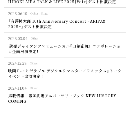
HIROKI AIBA TALK & LIVE 2025［Voix］ゲスト出演決定
2025.
06.10
Other
Stage
『有澤樟太郎 10th Anniversary Concert ~ARIPA!!
2025~』ゲスト出演決定
2025.
03.04
Other
読売ジャイアンツ×ミュージカル『刀剣乱舞』 コラボレーショ
ン企画出演決定！
2024.
12.28
Other
映画『レ・ミゼラブル デジタルリマスター／リミックス』トーク
イベント出演決定 !
2024.
11.04
Other
掲載情報 帝国劇場アニバーサリーブック NEW HISTORY
COMING