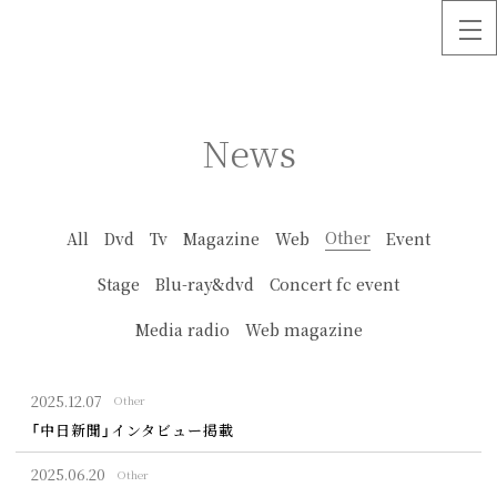
News
Other
All
Dvd
Tv
Magazine
Web
Event
Stage
Blu-ray&dvd
Concert fc event
Media radio
Web magazine
2025.
12.07
Other
「中日新聞」インタビュー掲載
2025.
06.20
Other