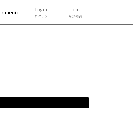
Login
Join
r menu
ログイン
新規登録
 Streaming
Today’s Quote