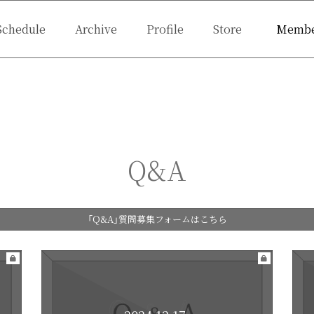
Schedule
Archive
Profile
Store
Membe
shot
Ticket
Q&A
Birthday Mail
Live 
Q&A
「Q&A」質問募集フォームはこちら