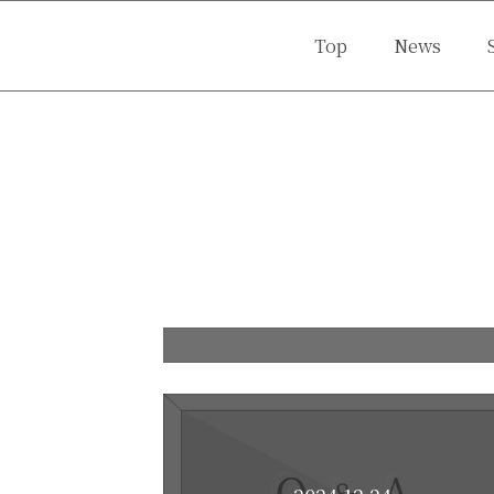
Top
News
Movie
Portrait
Off 