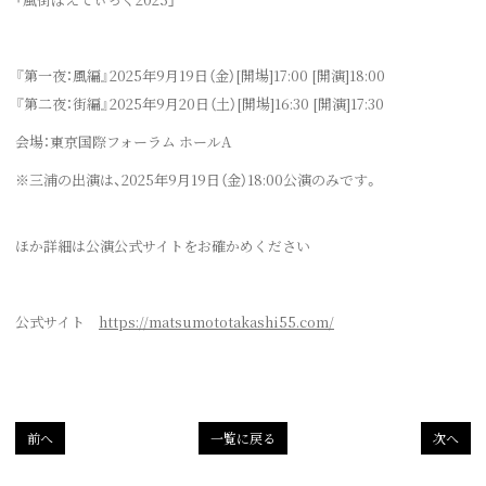
『第⼀夜：⾵編』2025年9⽉19⽇（⾦）[開場]17:00 [開演]18:00
『第⼆夜：街編』2025年9⽉20⽇（⼟）[開場]16:30 [開演]17:30
会場：東京国際フォーラム ホールA
※三浦の出演は、2025年9⽉19⽇（⾦）18:00公演のみです。
ほか詳細は公演公式サイトをお確かめください
公式サイト
https://matsumototakashi55.com/
前へ
一覧に戻る
次へ