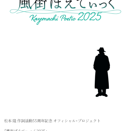
松本 隆 作詞活動55周年記念 オフィシャル・プロジェクト
「⾵街ぽえてぃっく2025」