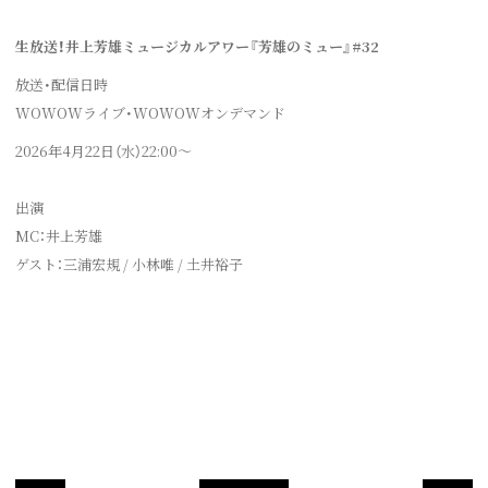
生放送！井上芳雄ミュージカルアワー『芳雄のミュー』#32
放送・配信日時
WOWOWライブ・WOWOWオンデマンド
2026年4月22日（水）22:00～
出演
MC：井上芳雄
ゲスト：三浦宏規 / 小林唯 / 土井裕子